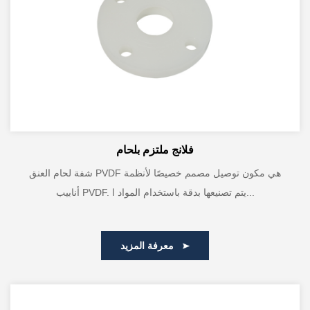
فلانج ملتزم بلحام
شفة لحام العنق PVDF هي مكون توصيل مصمم خصيصًا لأنظمة
أنابيب PVDF. يتم تصنيعها بدقة باستخدام المواد ا...
معرفة المزيد