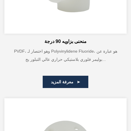
منحنى بزاويه 90 درجة
PVDF، وهو اختصار لـ Polyvinylidene Fluoride، هو عبارة عن
بوليمر فلوري بلاستيكي حراري عالي التبلور يج...
معرفة المزيد