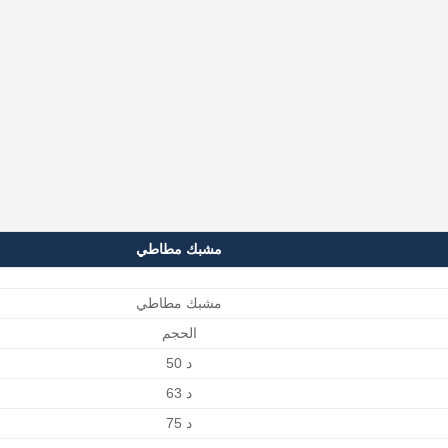
مشبك مطاطي
مشبك مطاطي
الحجم
د 50
د 63
د 75