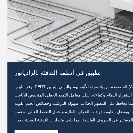
تطبيق في أنظمة التدفئة بالرادياتور
توفر أنابيب PERT المصنوعة من بلاستيك الألومنيوم والبولي إيثيلين (AL-PEX) مزايا كبيرة في أنظمة التدفئة المبرد. فهي تمنع
ستقرار النظام وكفاءته. يقلل معامل التمدد الخطي المنخفض للأنابيب
مما يحافظ على المظهر الجذاب. سهولة التركيب وخصائص الختم القوية
اءمة. وبفضل مقاومة درجات الحرارة العالية وتحمل الضغط العالي، تضمن