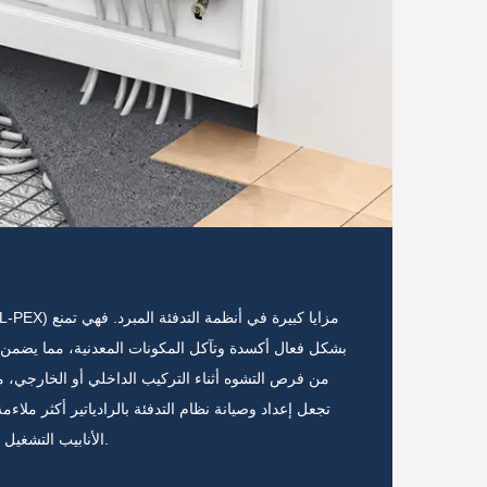
المباني
تع أنابيب PERT المصنوعة من بلاستيك الألومنيوم والبولي إيثيلين (AL-PEX) بمزايا رئيسية في بناء أنظمة المياه الباردة
. الأنابيب
بشكل فعال أكسدة وتآكل المكونات المعدنية، مما يضمن ا
واء الطلق.
من فرص التشوه أثناء التركيب الداخلي أو الخارجي، 
الية وتحمل
تجعل إعداد وصيانة نظام التدفئة بالرادياتير أكثر مل
الأنابيب التشغيل المستقر في الظروف القاسية، مما يلبي متطلبات التدفئة للمستخدمين.