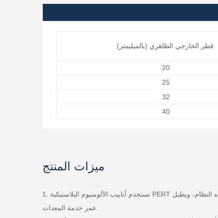
قطر الخارجي الظاهري (بالميليمتر)
20
25
32
40
ميزات المنتج
1. تستخدم أنابيب الألومنيوم البلاستيكية PERT سبائك الألومنيوم لعزل الهواء الخارجي تمامًا، مما يمنع بشكل فعال تسرب الأكسجين إلى جودة المياه داخل الأنابيب، مما يضمن نقاء جودة مياه النظام، ويطيل
عمر خدمة المعدات.