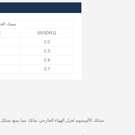
سمك الحائ
6
S5/SDR11
2.0
2.3
2.9
3.7