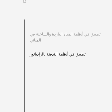
تطبيق في أنظمة المياه الباردة والساخنة في
المباني
تطبيق في أنظمة التدفئة بالرادياتور
تطبيق في أنظمة ال
والساخنة. تضمن خاصية الحاجز الأكسجيني نقاء المياه، مما يطيل من عمر نظام
مقاومة للأشعة فوق البنفسجية، مما يحافظ على ثباتها على المدى الطويل دون ت
سهولة التركيب وخصائص العزل القوية تمنع تسرب المياه، مما يعزز سلامة الن
الضغط العالي، يمكن لنظام الأنابيب التعامل مع بيئات العمل المعقدة، مما يضمن التشغيل المستقر لنظام المياه الباردة والساخنة.