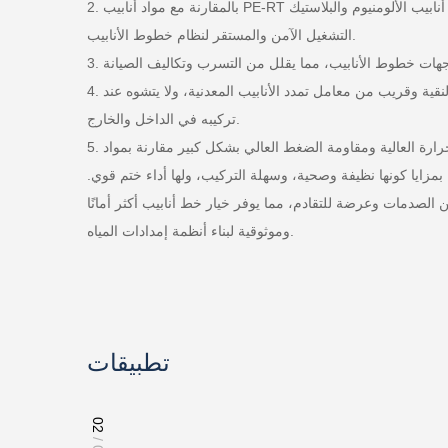
2. بالمقارنة مع مواد أنابيب PE-RT العادية، تتمتع أنابيب الألومنيوم والبلاستيك PERT بمقاومة أعلى لدرجات الحرارة العالية والضغوط العالية، قادرة على التعامل مع بيئات العمل المعقدة المختلفة لضمان
التشغيل الآمن والمستقر لنظام خطوط الأنابيب.
4. معامل تمدد خطي منخفض، آمن وغير مشوه عند التعرض: معامل التمدد لمادة الأنابيب منخفض، وهو خُمس معامل تمدد الأنابيب البلاستيكية النقية وقريب من معامل تمدد الأنابيب المعدنية، ولا يتشوه عند
تركيبه في الداخل والخارج.
5. كنوع جديد من مواد الأنابيب المخصصة للمياه الباردة والساخنة، فقد تم تحسين مقاومتها لدرجات الحرارة العالية ومقاومة الضغط العالي بشكل كبير مقارنة بمواد PE-RT العادية. في تطبيق خط أنابيب
مزايا كونها نظيفة وصحية، وسهلة التركيب، ولها أداء ختم قوي.
 الصدمات وعرضة للتقادم، مما يوفر خيار خط أنابيب أكثر أمانًا
وموثوقية لبناء أنظمة إمدادات المياه.
تطبيقات
02
/ 02