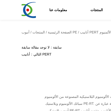
المنتجات
معلومات عنا
ك والألمنيوم
/
أنبوب PE
الصفحة الرئيسية
/
المنتجات
/
سابقة：لا توجد مقالة سابقة
التالي：أنابيب PERT
م البلاستيكية المصنوعة من الألومنيوم PERT عبارة عن أنابيب مركبة مصنوعة من البولي إيثيلين عالي الكثافة (PERT) وطبقة من الألومنيوم، تجمع بين خصائص
سبائك الألومنيوم وبلاستيك PE-RT. الطبقة الخارجية عبارة عن أنبوب من الألومنيوم مع مقاومة للصدمات والحماية من الأشعة فوق البنفسجية، بينما الطبقة الداخلية عبارة عن
أنبوب بلاستيكي PE-RT مقاوم لدرجات الحرارة العالية والضغوط العالية، وله خصائص حاجز الأكسجين، مما يضمن استقرار وسلامة نظام خط الأنابيب. وتتميز أنابيب PERT