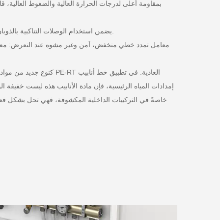
3. يضمن استخدام الوصلات التناكبية بالذوبان الساخن وطرق التوصيل بالاندماج الكهربائي الحراري أداءً جيدًا لإحكام غلق واجهات خطوط الأنابيب، مما يقلل من التسرب وتكاليف الصيانة.
إمدادات المياه الرئيسية، فإن مادة الأنابيب هذه ليست خفيفة 
خاصةً في التركيبات الداخلية المكشوفة، فهي تحل بشكل فعال 