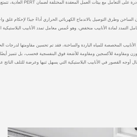
الوزن ومقاومة للأكسجين ومقاومة للأشعة فوق البنفسجية فحسب، بل تتميز أيضًا ب
أوجه القصور في الأنابيب البلاستيكية التي يسهل ثنيها وعرضة للتلف الناتج عن