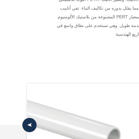
يقلل بدوره من تكاليف البناء. تفي أنابيب PERT
المصنوعة من بلاستيك الألومنيوم PERT التي تنتجها شركة هوادا (على افتراض أن ”هوادا“ تشير إلى شركة اسمها هوادا) بمعيار CJ/T321-2010، حيث توفر حاجزًا للأكسجين،
مر خدمة طويل. وهي تستخدم على نطاق واسع في