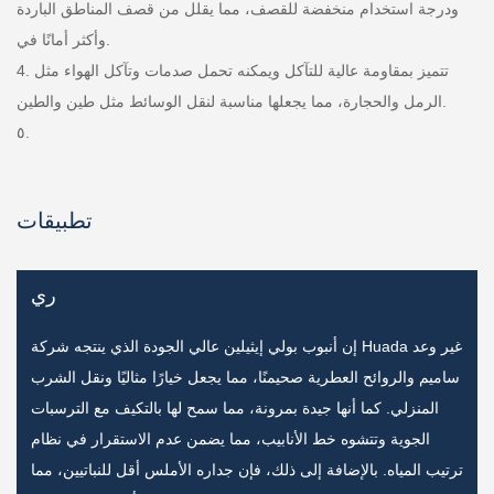
ودرجة استخدام منخفضة للقصف، مما يقلل من قصف المناطق الباردة
وأكثر أمانًا في.
4. تتميز بمقاومة عالية للتآكل ويمكنه تحمل صدمات وتآكل الهواء مثل
الرمل والحجارة، مما يجعلها مناسبة لنقل الوسائط مثل طين والطين.
٥.
تطبيقات
ري
إن أنبوب بولي إيثيلين عالي الجودة الذي ينتجه شركة Huada غير وعد
ساميم والروائح العطرية صحيمنًا، مما يجعل خيارًا مثاليًا ونقل الشرب
المنزلي. كما أنها جيدة بمرونة، مما سمح لها بالتكيف مع الترسبات
الجوية وتتشوه خط الأنابيب، مما يضمن عدم الاستقرار في نظام
ترتيب المياه. بالإضافة إلى ذلك، فإن جداره الأملس أقل للنباتيين، مما
ت