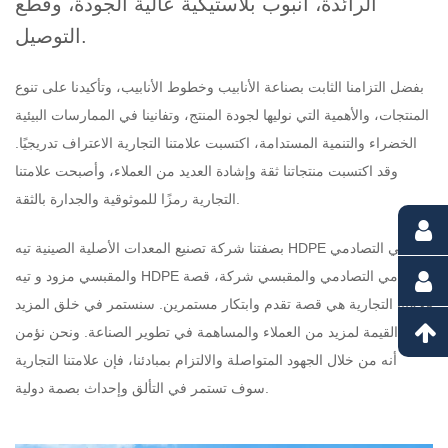
الرائدة، أنبوب بلاستيكية عالية الجودة، وقطع
التوصيل.
بفضل التزامنا الثابت بصناعة الأنابيب وخطوط الأنابيب، وتأكيدنا على تنوع
المنتجات، والأهمية التي نوليها لجودة المنتج، وتفانينا في الممارسات البيئية
الخضراء والتنمية المستدامة، اكتسبت علامتنا التجارية الاعتراف تدريجيًا.
وقد اكتسبت منتجاتنا ثقة وإشادة العديد من العملاء، وأصبحت علامتنا
التجارية رمزًا للموثوقية والجدارة بالثقة.
بصفتنا شركة تصنيع المعدات الأصلية الصينية
تيه HDPE للحامي التصادمي
تيه HDPE للحامي التصادمي والمقبسي شركة
، قصة
والمقبسي مزود
و
علامتنا التجارية هي قصة تقدم وابتكار مستمرين. سنستمر في خلق المزيد
من القيمة لمزيد من العملاء والمساهمة في تطوير الصناعة. ونحن نؤمن
أنه من خلال الجهود المتواصلة والالتزام بمبادئنا، فإن علامتنا التجارية
سوف تستمر في التألق وإحداث بصمة دولية.