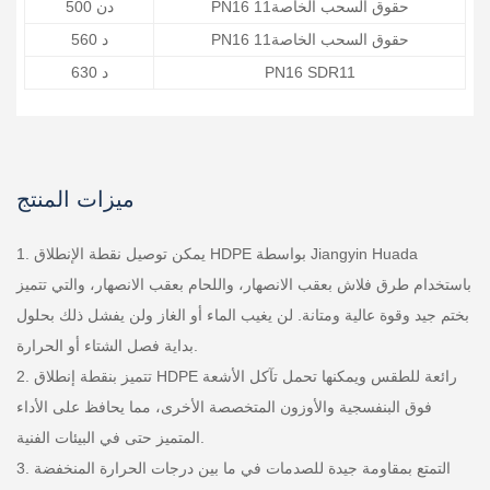
PN16 حقوق السحب الخاصة11
دن 500
PN16 حقوق السحب الخاصة11
د 560
PN16 SDR11
د 630
ميزات المنتج
1. يمكن توصيل نقطة الإنطلاق HDPE بواسطة Jiangyin Huada
باستخدام طرق فلاش بعقب الانصهار، واللحام بعقب الانصهار، والتي تتميز
بختم جيد وقوة عالية ومتانة. لن يغيب الماء أو الغاز ولن يفشل ذلك بحلول
بداية فصل الشتاء أو الحرارة.
2. تتميز بنقطة إنطلاق HDPE رائعة للطقس ويمكنها تحمل تآكل الأشعة
فوق البنفسجية والأوزون المتخصصة الأخرى، مما يحافظ على الأداء
المتميز حتى في البيئات الفنية.
3. التمتع بمقاومة جيدة للصدمات في ما بين درجات الحرارة المنخفضة