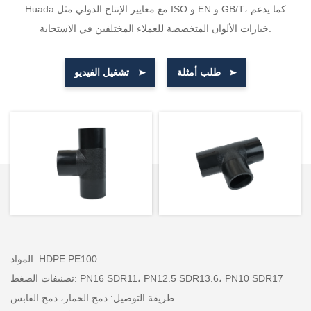
Huada مع معايير الإنتاج الدولي مثل ISO و EN و GB/T، كما يدعم
خيارات الألوان المتخصصة للعملاء المختلفين في الاستجابة.
طلب أمثلة
تشغيل الفيديو
المواد: HDPE PE100
تصنيفات الضغط: PN16 SDR11، PN12.5 SDR13.6، PN10 SDR17
طريقة التوصيل: دمج الحمار، دمج القابس