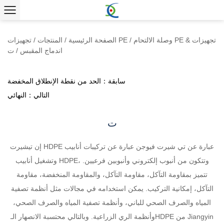
وصلة الالتحام PE & تجهيزات
/
تجهيزات PE
الصفحة الرئيسية
/
المنتجات
/
اندماج المقبس
/
ت
سابقة：الحد من نقطة الإنطلاق المخفضة
التالي：النهائي
ت
إن تيشيرت HDPE عبارة عن تي شيرت فيوجن عبارة عن تركيبات أنابيب
وتشغيل أنابيب HDPE، وتتكون من أنبوب إلكتروني وأنبوبين فرعيين.
تتميز بمقاومة التآكل، مقاومة التآكل، والمقاومة المنخفضة، مقاومة
التآكل، إمكانية التركيب. يمكن استخدامه في مجالات مثل أنظمة تصفية
المياه والصرف الصحي للباني، وأنظمة تصفية المياه والصرف الصحي،
وأنظمة الري الزراعية. وبالتالي محتسبة الانصهار الـHDPE من Jiangyin