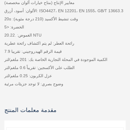
(متاح خيارات ألوان مخصصة) معايير الإنتاج
الألوان: أسود، أزرق: ISO4427، EN 12201، EN 1555، GB/T 13663.3
وقت تنشيط الأكسيد (210 درجة مئوية): ≥20
الخضرة: <5
الغموض: .20.22 NTU
رائحة العطر: لم يتم اكتشاف رائحة عطرية
قيمة الرقم الهيدروجيني: تقريبا 7.9
الكمية الموجودة في المحلة التجارية الخاصة بك: 201 ملغم/لتر
الطلب على الأكسجين: تقريباً 0.6 ملغم/لتر
عزل الكربون: 0.25 ملغم/لتر
وضوح بصري: لا توجد جزيئات مرئية
مقدمة معلمات المنتج